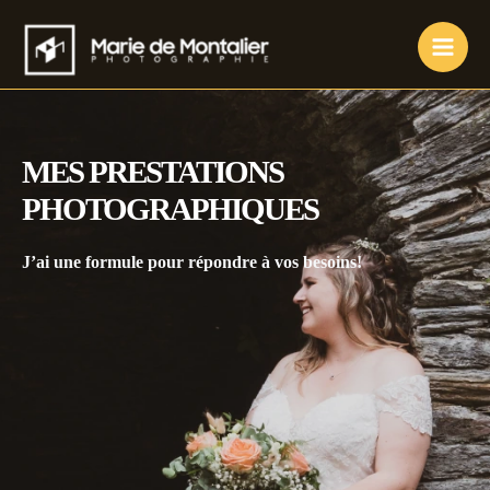
Aller
au
Main
contenu
Men
MES PRESTATIONS
PHOTOGRAPHIQUES
J’ai une formule pour répondre à vos besoins!